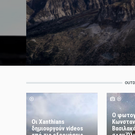
OUTD
Ο φωτο
Οι Xanthians
Κωνσταν
δημιουργούν videos
Βασιλακά
από τις εξορμήσεις
στον Όλ