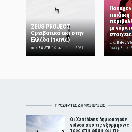
Ποκαχόντ
παιδική 
περιβαλ
ZEUS PROJECT |
μηνύματα
Ορειβατικό σκι στην
στοιχεία
Ελλάδα (ταινία)
από:
Ralou Vl
από:
ROUTE
, 10 Ιανουάριος 2021
Δεκέμβριος 
ΠΡΟΣΦΑΤΕΣ ΔΗΜΟΣΙΕΥΣΕΙΣ
Οι Xanthians δημιουργούν
videos από τις εξορμήσεις
τους στη φύση και τις