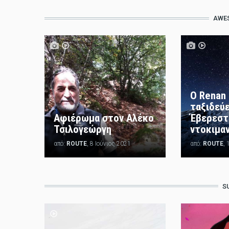
AWE
Ο Renan 
ταξιδεύε
Αφιέρωμα στον Αλέκο
Έβερεστ 
Τσιλογεώργη
ντοκιμα
από:
ROUTE
, 8 Ιούνιος 2021
από:
ROUTE
,
S