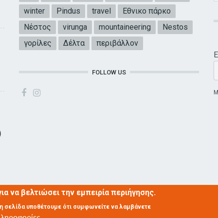
winter
Pindus
travel
Εθνικο πάρκο
Νέστος
virunga
mountaineering
Nestos
γορίλες
Δέλτα
περιβάλλον
Ε
FOLLOW US
E
Μ
)
ια να βελτιώσει την εμπειρία περιήγησης.
τη σελίδα υποθέτουμε ότι συμφωνείτε να λαμβάνετε
Πληροφορίες