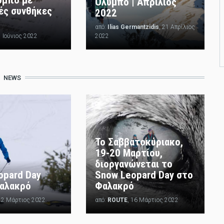
Όλυμπο | Απρίλιος
ές συνθήκες
2022
από:
Ilias Germantzidis
, 21 Απρίλιος
1 Ιούνιος 2022
2022
NEWS
Το Σαββατοκύριακο,
19-20 Μαρτίου,
διοργανώνεται το
opard Day
Snow Leopard Day στο
Φαλακρό
Φαλακρό
 22 Μάρτιος 2022
από:
ROUTE
, 16 Μάρτιος 2022