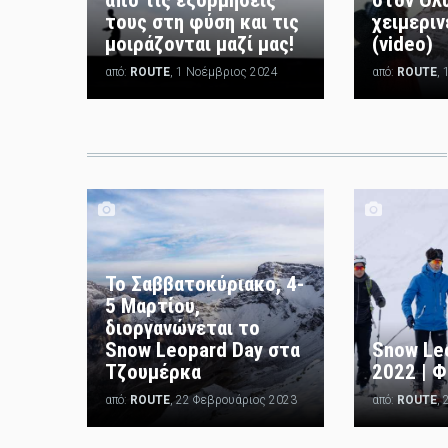
τους στη φύση και τις
χειμεριν
μοιράζονται μαζί μας!
(video)
από:
ROUTE
, 1 Νοέμβριος 2024
από:
ROUTE
, 
Το Σαββατοκύριακο, 4-
5 Μαρτίου,
διοργανώνεται το
Snow Leopard Day στα
Snow Le
Τζουμέρκα
2022 | 
από:
ROUTE
, 22 Φεβρουάριος 2023
από:
ROUTE
,