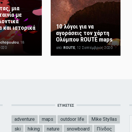
ας, μια
ταινία με
λοντικά
10 λόγοι για να
 και ιστορικά
αγοράσεις τον χάρτη
Ολύμπου ROUTE maps
achopoulou
, 18
2020
από:
ROUTE
, 12 Σεπτέμβριος 2020
ΕΤΙΚΈΤΕΣ
adventure
maps
outdoor life
Mike Styllas
ski
hiking
nature
snowboard
Πίνδος