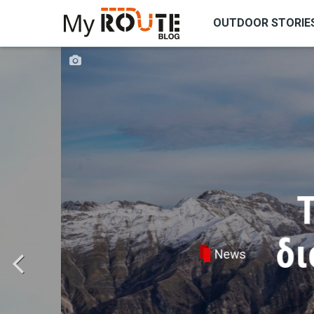
OUTDOOR STORIE
ΑΝΑΖΗΤΗΣΗ
Το Σ
διοργ
News