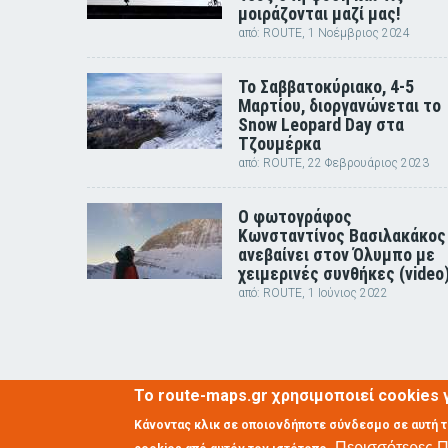
μοιράζονται μαζί μας!
από:
ROUTE
, 1 Νοέμβριος 2024
Το Σαββατοκύριακο, 4-5
Μαρτίου, διοργανώνεται το
Snow Leopard Day στα
Τζουμέρκα
από:
ROUTE
, 22 Φεβρουάριος 2023
Ο φωτογράφος
Κωνσταντίνος Βασιλακάκος
ανεβαίνει στον Όλυμπο με
χειμερινές συνθήκες (video
από:
ROUTE
, 1 Ιούνιος 2022
Το route-maps.gr χρησιμοποιεί cookies γ
Κάνοντας κλικ σε οποιονδήποτε σύνδεσμο σε αυτή 
2018 © My Route
Περισσότερες 