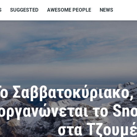
S
SUGGESTED
AWESOME PEOPLE
NEWS
αββατοκύριακο, 4-5
ανώνεται το Snow L
στα Τζουμέρκα