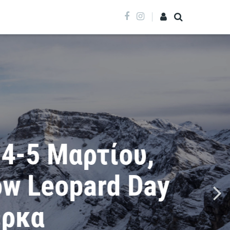
 Μαρτίου,
eopard Day