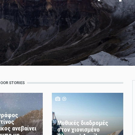
OOR STORIES
γράφος
τίνος
Μυθικές διαδρομές
κος ανεβαίνει
στον χιονισμένο
υμπο με