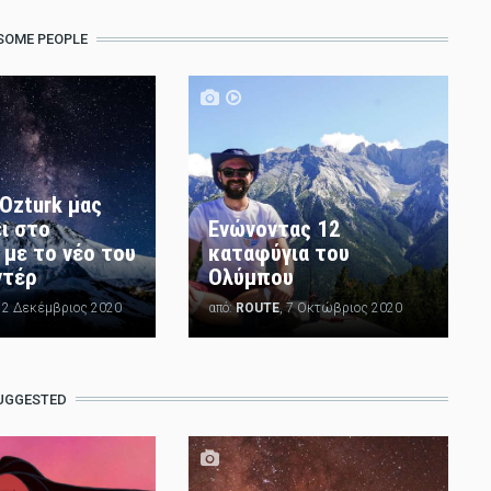
SOME PEOPLE
Ozturk μας
ι στο
Ενώνοντας 12
με το νέο του
καταφύγια του
ντέρ
Ολύμπου
 12 Δεκέμβριος 2020
από:
ROUTE
, 7 Οκτώβριος 2020
UGGESTED