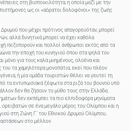
νέπειες στη βιοποικιλότητα, η οποία μαζί με την
επιστήμονες ως οι «αόρατοι δολοφόνοι» της ζωής
 Δρυμού που μέχρι πρότινος απαγορευόταν, μπορεί
γών, αλλά δυνητικά μπορεί να έχει καθόλα
οχή πεζοπορούν και πολλοί άνθρωποι εκτός από τα
ιμώνα την εποχή του κυνηγιού όπου στα ψηλά του
αι μόνο για τους καλά μυημένους, ολοένα και
 του τα χαμηλότερα μονοπάτια, εκεί που πλέον
γένεια, ή μία ομάδα τουριστών θέλει να γευτεί τη
πό τα εντυπωσιακά ξέφωτα στα ριζά του βουνού υπό
μάλλον δεν θα ζήσουν το μύθο τους στην Ελλάδα…
ημάτων δεν εκπέμπει τα πιο ελπιδοφόρα μηνύματα
ι ορειβατών σε ένα μεγάλο μέρος του Ολύμπου και η
γιού στη Ζώνη Γ΄ του Εθνικού Δρυμού Ολύμπου,
αταστάσεων στο μέλλον.