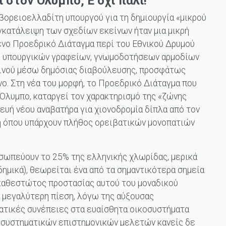
 στον Ολυμπο; Ε όχι πάλι!
 βορειοελλαδίτη υπουργού για τη δημιουργία «μικρού
γκατάλειψη των σχεδίων εκείνων ήταν μια μικρή
ένο Προεδρικό Διάταγμα περί του Εθνικού Δρυμού
ξύ υπουργικών γραφείων, γνωμοδοτήσεων αρμοδίων
οινού μέσω δημόσιας διαβούλευσης, προσφάτως
ο. Στη νέα του μορφή, το Προεδρικό Διάταγμα που
 Όλυμπο, καταργεί τον χαρακτηρισμό της «ζώνης
ευή νέου αναβατήρα για χιονοδρομία δίπλα από τον
η όπου υπάρχουν πλήθος ορειβατικών μονοπατιών
οσωπεύουν το 25% της ελληνικής χλωρίδας, μερικά
ημικά), θεωρείται ένα από τα σημαντικότερα σημεία
 καθεστώτος προστασίας αυτού του μοναδικού
α μεγαλύτερη πίεση, λόγω της αύξουσας
ατικές συνέπειες στα ευαίσθητα οικοσυστήματα
ι συστηματικών επιστημονικών μελετών κανείς δε