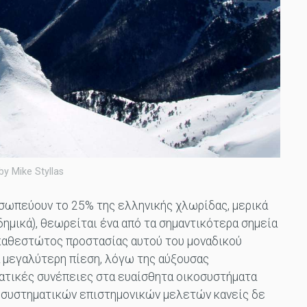
by Mike Styllas
οσωπεύουν το 25% της ελληνικής χλωρίδας, μερικά
ημικά), θεωρείται ένα από τα σημαντικότερα σημεία
 καθεστώτος προστασίας αυτού του μοναδικού
α μεγαλύτερη πίεση, λόγω της αύξουσας
ατικές συνέπειες στα ευαίσθητα οικοσυστήματα
ι συστηματικών επιστημονικών μελετών κανείς δε