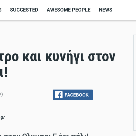
S
SUGGESTED
AWESOME PEOPLE
NEWS
ρο και κυνήγι στον
ι!
FACEBOOK
19
.gr