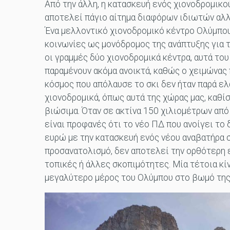
Από την άλλη, η κατασκευή ενός χιονοδρομικού
αποτελεί πάγιο αίτημα διαφόρων ιδιωτών αλλ
Ένα μελλοντικό χιονοδρομικό κέντρο Ολύμπου
κοινωνίες ως μονόδρομος της ανάπτυξης για τ
οι γραμμές δύο χιονοδρομικά κέντρα, αυτά το
παραμένουν ακόμα ανοικτά, καθώς ο χειμώνας 
κόσμος που απόλαυσε το σκι δεν ήταν παρά ελά
χιονοδρομικά, όπως αυτά της χώρας μας, καθί
βιώσιμα. Όταν σε ακτίνα 150 χιλιομέτρων από
είναι προφανές ότι το νέο ΠΔ που ανοίγει το
ευρώ με την κατασκευή ενός νέου αναβατήρα 
προσανατολισμό, δεν αποτελεί την ορθότερη ε
τοπικές ή άλλες σκοπιμότητες. Μία τέτοια κί
μεγαλύτερο μέρος του Ολύμπου στο βωμό της