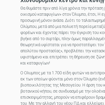
Χιονοδρομικό κέντρο και κυνήγι
Θα θυμάστε πριν από λίγα χρόνια την πρόταση
οικισμού καταφυγίων» στον Όλυμπο, έτσι; Η ε
προσωρινή μόνον ανάσα. Διότι το ταλαιπωρημ
Ολύμπου, μετά από μια πολυετή πορεία μετα
φορέων και έχοντας πάρει την έγκριση του κ
βγήκε από το συρτάρι, πλην όμως παραλλαγμέν
θεωρητικά υφίσταται για να προστατέψει τον
απολύτου προστασίας», προβλέπει την κατασκ
υφιστάμενο και επιτρέπει τη θήρευση σε ζών
και καταφυγίων!
Ο Ολυμπος με τα 1.700 είδη φυτών να αντιπρ
εκ των οποίων φύονται μόνο στον Όλυμπο (ενδ
βιοποικιλότητας της Μεσογείου. Η άρση του
βοτανικού κήπου, σε συνδυασμό με την ολοέν
επισκεψιμότητας, μπορούν να επιφέρουν δραμ
του. Με την αλλαγή του νέου ΠΔ και ελλείψε