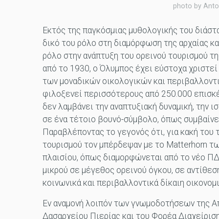
photo by Anto
Εκτός της παγκόσμιας μυθολογικής του διάστα
δικό του ρόλο στη διαμόρφωση της αρχαίας και
ρόλο στην ανάπτυξη του ορεινού τουρισμού τ
από το 1930, ο Όλυμπος έχει εύστοχα χριστε
των μοναδικών οικολογικών και περιβαλλοντι
φιλοξενεί περισσότερους από 250.000 επισκέ
δεν λαμβάνει την αναπτυξιακή δυναμική, την 
σε ένα τέτοιο βουνό-σύμβολο, όπως συμβαίνει
Παραβλέποντας το γεγονός ότι, για κακή του 
τουρισμού τον μπέρδεψαν με το Matterhorn τ
πλαισίου, όπως διαμορφώνεται από το νέο ΠΔ
μικρού σε μέγεθος ορεινού όγκου, σε αντίθεση
κοινωνικά και περιβαλλοντικά δίκαιη οικονομ
Εν αναμονή λοιπόν των γνωμοδοτήσεων της Α
Δασαρχείου Πιερίας και του Φορέα Διαχείρισ