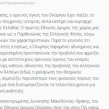
nis Papagiannopoulos
σης, ο ορεινός όγκος του Ολύμπου έχει παίξει το
 σύγχρονης ιστορίας, αλλά κατέχει και κυρίαρχο
ης Ελλάδας. Ο πρώτος Εθνικός Δρυμός της χώρας μας
ί και ως ο Παρθενώνας της Ελληνικής Φύσης, λόγω
κών του χαρακτηριστικών. Παρά το γεγονός ότι
πτες ετησίως, ο Όλυμπος παραμένει αδικημένος και
ισορροπημένη προστασία και την προβολή που αρμόζει
 με αντίστοιχους ορεινούς όγκους του κόσμου.
τύχη, κάποιοι ιθύνοντες της προβολής του ελληνικού
ων Άλπεων (εδώ), η χαλάρωση του θεσμικού
, συμπιέζει περισσότερο τους φυσικούς πόρους του
 με όσα διατυμπανίζονται τα τελευταία χρόνια για
ική ανάπτυξη.
ποκεντρωμένης Διοίκησης Μακεδονίας- Θράκης, του
ης Εθνικού Δρυμού Ολύμπου, περί του νέου ΠΔ, καλώ