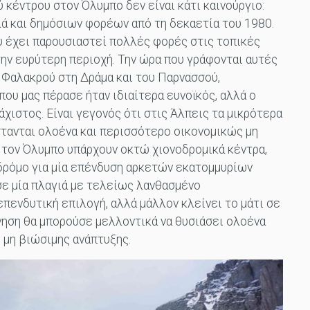
 κέντρου στον Όλυμπο δεν είναι κάτι καινούργιο:
ά και δημόσιων φορέων από τη δεκαετία του 1980.
 έχει παρουσιαστεί πολλές φορές στις τοπικές
ην ευρύτερη περιοχή. Την ώρα που γράφονται αυτές
υ Φαλακρού στη Δράμα και του Παρνασσού,
που μας πέρασε ήταν ιδιαίτερα ευνοϊκός, αλλά ο
χιστος. Είναι γεγονός ότι στις Άλπεις τα μικρότερα
στανται ολοένα και περισσότερο οικονομικώς μη
 τον Όλυμπο υπάρχουν οκτώ χιονοδρομικά κέντρα,
 δρόμο για μία επένδυση αρκετών εκατομμυρίων
σε μία πλαγιά με τελείως λανθασμένο
πενδυτική επιλογή, αλλά μάλλον κλείνει το μάτι σε
νηση θα μπορούσε μελλοντικά να θυσιάσει ολοένα
 μη βιώσιμης ανάπτυξης.