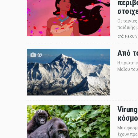
περιβ
στοιχ
Οι ταινίε
παιδικής μ
από:
Ralou V
Από το
Η πρώτη ε
Μαΐου του
Virung
κόσμο
Με αφορμή
έχουν προ