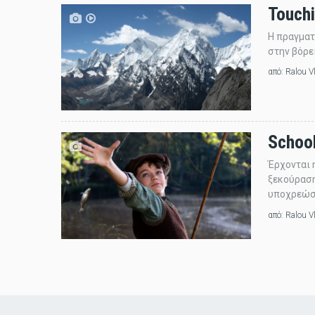
Touchi
H πραγματ
στην βόρε
από:
Ralou V
School
Έρχονται 
ξεκούραση
υποχρεώσε
από:
Ralou V