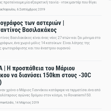
ς προτείνουμε μία εξαιρετική ταινία - ντοκιμαντέρ που θίγει
lachopoulou
, 6 Σεπτέμβριος 2019
ογράφος των αστεριών |
αντίνος Βασιλακάκος
τίνος Βασιλακάκος είναι ένας νέος 27 ετών και ζει μόνιμα στο
γράφων, ένα χωριό μόλις 14 κατοίκων. Είναι λάτρης της
ς φωτογράφισης και του έναστρου ουρανού.
Α | Η προσπάθεια του Μάριου
άκου να διανύσει 150km στους -30C
)
έναν χρόνο ο Μάριος Γιαννάκου κατάφερε να τερματίσει ένα από
ολότερους αγώνες δρόμου στον κόσμο, το Rovaniemi150.
ermantzidis
, 14 Μάρτιος 2019