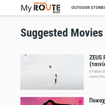
OUTDOOR STORIE
ΑΝΑΖΗΤΗΣΗ
Suggested Movies
ZEUS 
(ταινί
Ο Fabian D
Lopez-Rios 
Ποκαχ