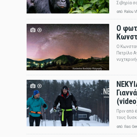
Σιβηρία σα
από:
Ralou V
Ο φωτ
Κωνστ
Ο Κωνσταν
Πετρίλο Α
νυχτερινή
ΝΕΚΥΙ
Γιανν
(video
Πριν από 
τους δυσκ
από:
Ilias G