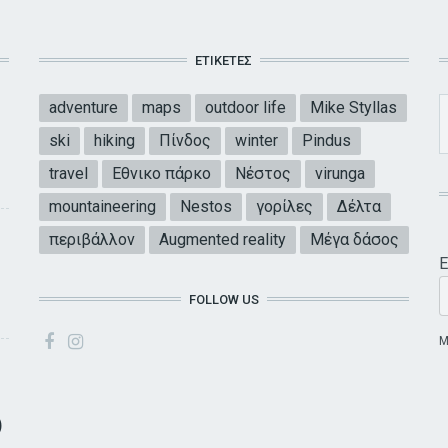
ΕΤΙΚΈΤΕΣ
adventure
maps
outdoor life
Mike Styllas
ski
hiking
Πίνδος
winter
Pindus
travel
Εθνικο πάρκο
Νέστος
virunga
mountaineering
Nestos
γορίλες
Δέλτα
περιβάλλον
Augmented reality
Μέγα δάσος
Ε
FOLLOW US
E
Μ
)