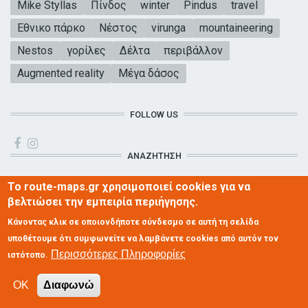
Mike Styllas
Πίνδος
winter
Pindus
travel
Εθνικο πάρκο
Νέστος
virunga
mountaineering
Nestos
γορίλες
Δέλτα
περιβάλλον
Augmented reality
Μέγα δάσος
FOLLOW US
ΑΝΑΖΗΤΗΣΗ
Το route-maps.gr χρησιμοποιεί cookies για να
βελτιώσει την εμπειρία περιήγησης.
Κάνοντας κλικ σε οποιονδήποτε σύνδεσμο σε αυτή τη σελίδα
υποθέτουμε ότι συμφωνείτε να λαμβάνετε cookies από αυτόν τον
MYROUTE NEWSLETTER
Περισσότερες Πληροφορίες
ιστότοπο.
OK
Διαφωνώ
Εγγραφείτε στο newsletter μας!