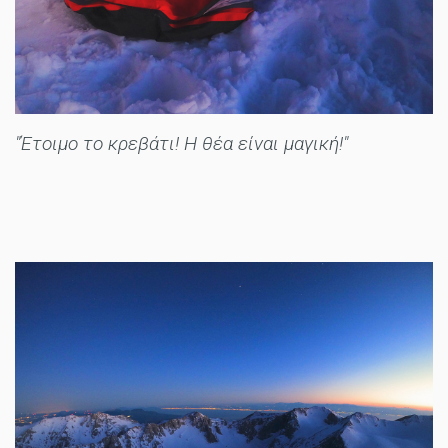
"Έτοιμο το κρεβάτι! H θέα είναι μαγική!"