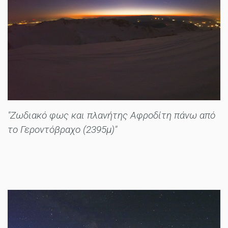
"Ζωδιακό φως και πλανήτης Αφροδίτη πάνω από
το Γεροντόβραχο (2395μ)"