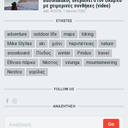
Βασιλακάκος ανεβαίνει στον Όλυμπο
με χειμερινές συνθήκες (video)
από:
ROUTE
, 1 Ιούνιος 2022
ΕΤΙΚΈΤΕΣ
adventure
outdoor life
maps
hiking
Mike Styllas
ski
χιόνι
περιπέτειες
nature
snowboard
Πίνδος
winter
Pindus
travel
Εθνικο πάρκο
Νέστος
virunga
mountaineering
Nestos
γορίλες
FOLLOW US
ΑΝΑΖΗΤΗΣΗ