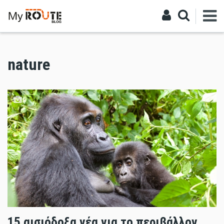
ΑΝΑΖΗΤΗΣΗ
nature
15 αισιόδοξα νέα για το περιβάλλον