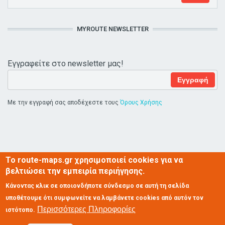
MYROUTE NEWSLETTER
Εγγραφείτε στο newsletter μας!
E-mail
*
Με την εγγραφή σας αποδέχεστε τους
Όρους Χρήσης
Το route-maps.gr χρησιμοποιεί cookies για να
βελτιώσει την εμπειρία περιήγησης.
Όροι Χρήσης
Επικοινωνία
Κάνοντας κλικ σε οποιονδήποτε σύνδεσμο σε αυτή τη σελίδα
υποθέτουμε ότι συμφωνείτε να λαμβάνετε cookies από αυτόν τον
Περισσότερες Πληροφορίες
ιστότοπο.
2018 © My Route